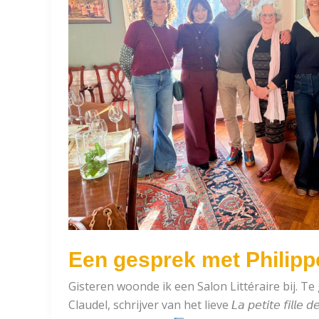
Een gesprek met Philipp
Gisteren woonde ik een Salon Littéraire bij. Te
Claudel, schrijver van het lieve 𝘓𝘢 𝘱𝘦𝘵𝘪𝘵𝘦 𝘧𝘪𝘭𝘭𝘦 𝘥𝘦 