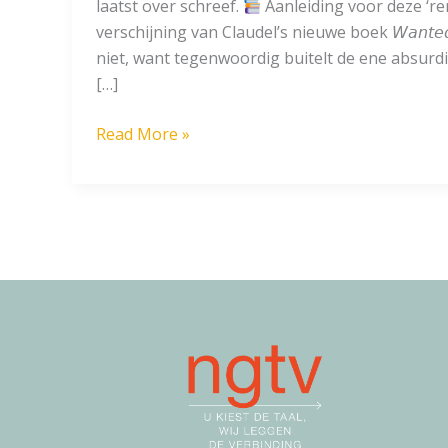
laatst over schreef.
Aanleiding voor deze ‘re
verschijning van Claudel’s nieuwe boek 𝘞𝘢𝘯𝘵𝘦
niet, want tegenwoordig buitelt de ene absurd
[…]
Een
Read More »
gesprek
met
Philippe
Claudel