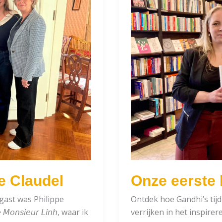
e Claudel
Onze eerste b
 gast was Philippe
Ontdek hoe Gandhi’s tijd
𝘔𝘰𝘯𝘴𝘪𝘦𝘶𝘳 𝘓𝘪𝘯𝘩, waar ik
verrijken in het inspire