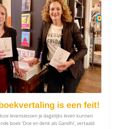
oekvertaling is een feit!
loze levenslessen je dagelijks leven kunnen
rende boek ‘Doe en denk als Gandhi’, vertaald